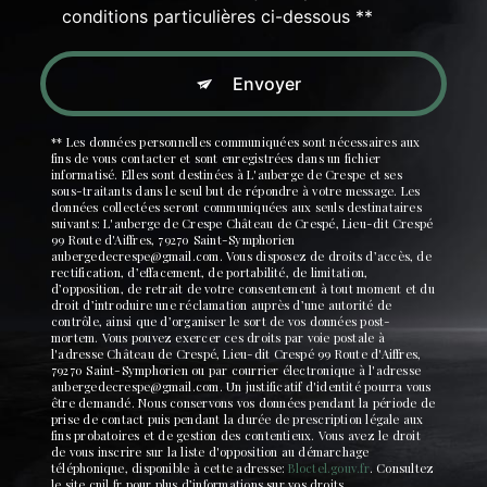
conditions particulières ci-dessous **
Envoyer
** Les données personnelles communiquées sont nécessaires aux
fins de vous contacter et sont enregistrées dans un fichier
informatisé. Elles sont destinées à L'auberge de Crespe et ses
sous-traitants dans le seul but de répondre à votre message. Les
données collectées seront communiquées aux seuls destinataires
suivants: L'auberge de Crespe Château de Crespé, Lieu-dit Crespé
99 Route d'Aiffres, 79270 Saint-Symphorien
aubergedecrespe@gmail.com. Vous disposez de droits d’accès, de
rectification, d’effacement, de portabilité, de limitation,
d’opposition, de retrait de votre consentement à tout moment et du
droit d’introduire une réclamation auprès d’une autorité de
contrôle, ainsi que d’organiser le sort de vos données post-
mortem. Vous pouvez exercer ces droits par voie postale à
l'adresse Château de Crespé, Lieu-dit Crespé 99 Route d'Aiffres,
79270 Saint-Symphorien ou par courrier électronique à l'adresse
aubergedecrespe@gmail.com. Un justificatif d'identité pourra vous
être demandé. Nous conservons vos données pendant la période de
prise de contact puis pendant la durée de prescription légale aux
fins probatoires et de gestion des contentieux. Vous avez le droit
de vous inscrire sur la liste d'opposition au démarchage
téléphonique, disponible à cette adresse:
Bloctel.gouv.fr
. Consultez
le site cnil.fr pour plus d’informations sur vos droits.