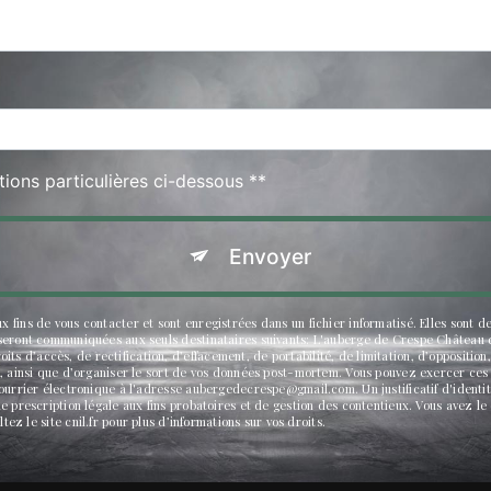
tions particulières ci-dessous **
Envoyer
fins de vous contacter et sont enregistrées dans un fichier informatisé. Elles sont d
seront communiquées aux seuls destinataires suivants: L'auberge de Crespe Château d
d’accès, de rectification, d’effacement, de portabilité, de limitation, d’opposition
, ainsi que d’organiser le sort de vos données post-mortem. Vous pouvez exercer ces 
courrier électronique à l'adresse aubergedecrespe@gmail.com. Un justificatif d'iden
 prescription légale aux fins probatoires et de gestion des contentieux. Vous avez le 
ltez le site cnil.fr pour plus d’informations sur vos droits.