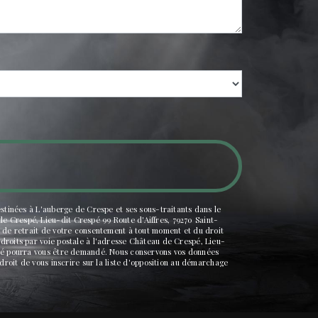
estinées à L'auberge de Crespe et ses sous-traitants dans le
e Crespé, Lieu-dit Crespé 99 Route d'Aiffres, 79270 Saint-
, de retrait de votre consentement à tout moment et du droit
droits par voie postale à l'adresse Château de Crespé, Lieu-
tité pourra vous être demandé. Nous conservons vos données
droit de vous inscrire sur la liste d'opposition au démarchage