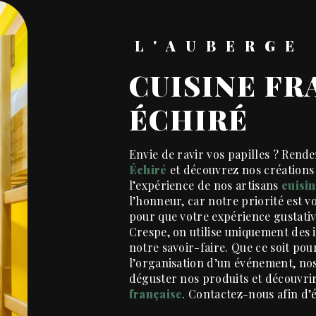
L'AUBERG
CUISINE FRANÇAISE À
ÉCHIRÉ
Envie de ravir vos papilles ? Ren
Échiré
et découvrez nos créations 
l’expérience de nos artisans
cuisin
l’honneur, car notre priorité est v
pour que votre expérience gustative
Crespe, on utilise uniquement des 
notre savoir-faire. Que ce soit pou
l’organisation d’un événement, no
déguster nos produits et découvri
française
. Contactez-nous afin d’