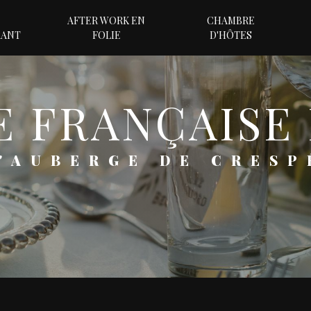
AFTER WORK EN
CHAMBRE
RANT
FOLIE
D'HÔTES
NE FRANÇAISE
L'AUBERGE DE CRESP