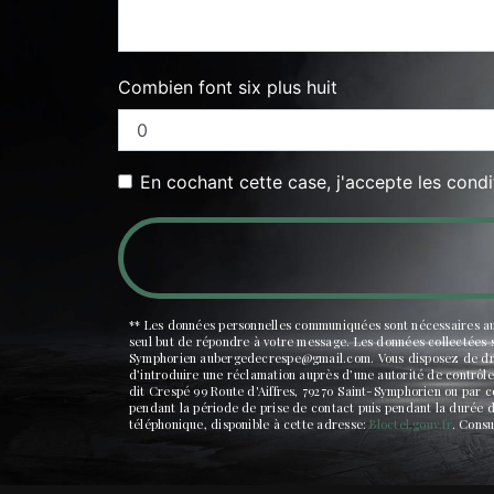
Combien font six plus huit
En cochant cette case, j'accepte les condi
** Les données personnelles communiquées sont nécessaires aux 
seul but de répondre à votre message. Les données collectées 
Symphorien aubergedecrespe@gmail.com. Vous disposez de droits 
d’introduire une réclamation auprès d’une autorité de contrôle
dit Crespé 99 Route d'Aiffres, 79270 Saint-Symphorien ou par 
pendant la période de prise de contact puis pendant la durée de
téléphonique, disponible à cette adresse:
Bloctel.gouv.fr
. Consu