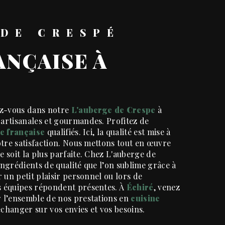
E DE CRESPÉ
dez-vous dans notre
L'auberge de Crespe
à
artisanales et gourmandes. Profitez de
e française
qualifiés. Ici, la qualité est mise à
otre satisfaction. Nous mettons tout en œuvre
 soit la plus parfaite. Chez L'auberge de
ingrédients de qualité que l’on sublime grâce à
r un petit plaisir personnel ou lors de
s équipes répondent présentes. À
Échiré
, venez
r l’ensemble de nos prestations en
cuisine
échanger sur vos envies et vos besoins.