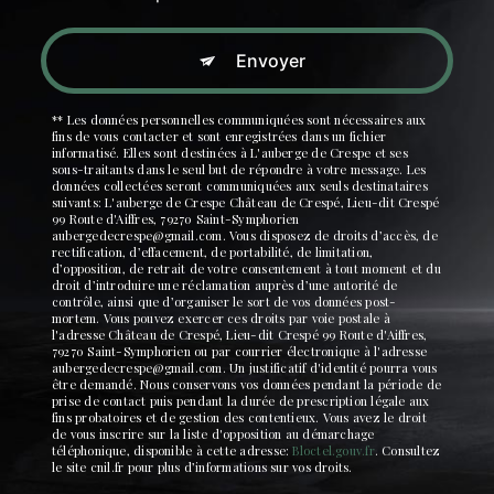
Envoyer
** Les données personnelles communiquées sont nécessaires aux
fins de vous contacter et sont enregistrées dans un fichier
informatisé. Elles sont destinées à L'auberge de Crespe et ses
sous-traitants dans le seul but de répondre à votre message. Les
données collectées seront communiquées aux seuls destinataires
suivants: L'auberge de Crespe Château de Crespé, Lieu-dit Crespé
99 Route d'Aiffres, 79270 Saint-Symphorien
aubergedecrespe@gmail.com. Vous disposez de droits d’accès, de
rectification, d’effacement, de portabilité, de limitation,
d’opposition, de retrait de votre consentement à tout moment et du
droit d’introduire une réclamation auprès d’une autorité de
contrôle, ainsi que d’organiser le sort de vos données post-
mortem. Vous pouvez exercer ces droits par voie postale à
l'adresse Château de Crespé, Lieu-dit Crespé 99 Route d'Aiffres,
79270 Saint-Symphorien ou par courrier électronique à l'adresse
aubergedecrespe@gmail.com. Un justificatif d'identité pourra vous
être demandé. Nous conservons vos données pendant la période de
prise de contact puis pendant la durée de prescription légale aux
fins probatoires et de gestion des contentieux. Vous avez le droit
de vous inscrire sur la liste d'opposition au démarchage
téléphonique, disponible à cette adresse:
Bloctel.gouv.fr
. Consultez
le site cnil.fr pour plus d’informations sur vos droits.