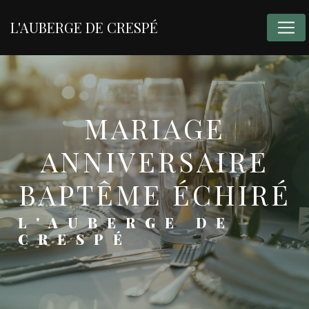
Panneau de gestion des cookies
L'AUBERGE DE CRESPÉ
MARIAGE
ANNIVERSAIRE
BAPTÊME ÉCHIRÉ
L'AUBERGE DE
CRESPÉ