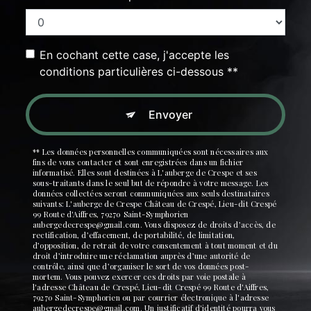
En cochant cette case, j'accepte les
conditions particulières ci-dessous **
Envoyer
** Les données personnelles communiquées sont nécessaires aux
fins de vous contacter et sont enregistrées dans un fichier
informatisé. Elles sont destinées à L'auberge de Crespe et ses
sous-traitants dans le seul but de répondre à votre message. Les
données collectées seront communiquées aux seuls destinataires
suivants: L'auberge de Crespe Château de Crespé, Lieu-dit Crespé
99 Route d'Aiffres, 79270 Saint-Symphorien
aubergedecrespe@gmail.com. Vous disposez de droits d’accès, de
rectification, d’effacement, de portabilité, de limitation,
d’opposition, de retrait de votre consentement à tout moment et du
droit d’introduire une réclamation auprès d’une autorité de
contrôle, ainsi que d’organiser le sort de vos données post-
mortem. Vous pouvez exercer ces droits par voie postale à
l'adresse Château de Crespé, Lieu-dit Crespé 99 Route d'Aiffres,
79270 Saint-Symphorien ou par courrier électronique à l'adresse
aubergedecrespe@gmail.com. Un justificatif d'identité pourra vous