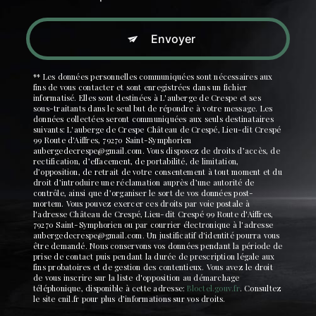
Envoyer
** Les données personnelles communiquées sont nécessaires aux
fins de vous contacter et sont enregistrées dans un fichier
informatisé. Elles sont destinées à L'auberge de Crespe et ses
sous-traitants dans le seul but de répondre à votre message. Les
données collectées seront communiquées aux seuls destinataires
suivants: L'auberge de Crespe Château de Crespé, Lieu-dit Crespé
99 Route d'Aiffres, 79270 Saint-Symphorien
aubergedecrespe@gmail.com. Vous disposez de droits d’accès, de
rectification, d’effacement, de portabilité, de limitation,
d’opposition, de retrait de votre consentement à tout moment et du
droit d’introduire une réclamation auprès d’une autorité de
contrôle, ainsi que d’organiser le sort de vos données post-
mortem. Vous pouvez exercer ces droits par voie postale à
l'adresse Château de Crespé, Lieu-dit Crespé 99 Route d'Aiffres,
79270 Saint-Symphorien ou par courrier électronique à l'adresse
aubergedecrespe@gmail.com. Un justificatif d'identité pourra vous
être demandé. Nous conservons vos données pendant la période de
prise de contact puis pendant la durée de prescription légale aux
fins probatoires et de gestion des contentieux. Vous avez le droit
de vous inscrire sur la liste d'opposition au démarchage
téléphonique, disponible à cette adresse:
Bloctel.gouv.fr
. Consultez
le site cnil.fr pour plus d’informations sur vos droits.