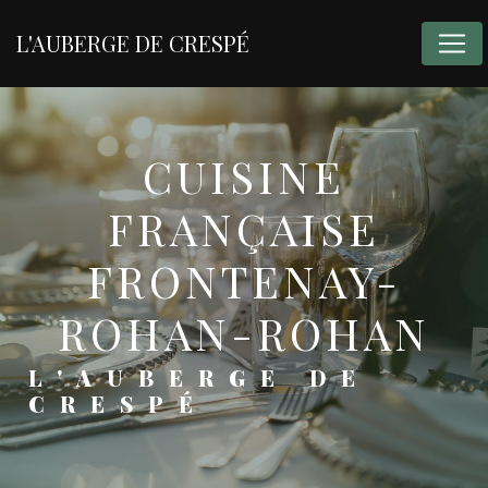
Panneau de gestion des cookies
L'AUBERGE DE CRESPÉ
CUISINE
FRANÇAISE
FRONTENAY-
ROHAN-ROHAN
L'AUBERGE DE
CRESPÉ