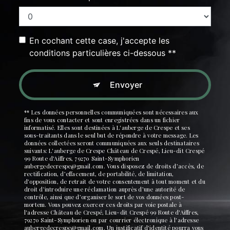
En cochant cette case, j'accepte les
conditions particulières ci-dessous **
Envoyer
** Les données personnelles communiquées sont nécessaires aux
fins de vous contacter et sont enregistrées dans un fichier
informatisé. Elles sont destinées à L'auberge de Crespe et ses
sous-traitants dans le seul but de répondre à votre message. Les
données collectées seront communiquées aux seuls destinataires
suivants: L'auberge de Crespe Château de Crespé, Lieu-dit Crespé
99 Route d'Aiffres, 79270 Saint-Symphorien
aubergedecrespe@gmail.com. Vous disposez de droits d’accès, de
rectification, d’effacement, de portabilité, de limitation,
d’opposition, de retrait de votre consentement à tout moment et du
droit d’introduire une réclamation auprès d’une autorité de
contrôle, ainsi que d’organiser le sort de vos données post-
mortem. Vous pouvez exercer ces droits par voie postale à
l'adresse Château de Crespé, Lieu-dit Crespé 99 Route d'Aiffres,
79270 Saint-Symphorien ou par courrier électronique à l'adresse
aubergedecrespe@gmail.com. Un justificatif d'identité pourra vous